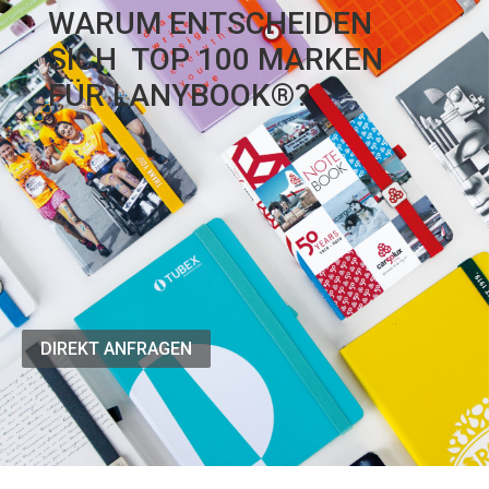
WARUM ENTSCHEIDEN
SICH TOP 100 MARKEN
FÜR LANYBOOK®?
DIREKT ANFRAGEN